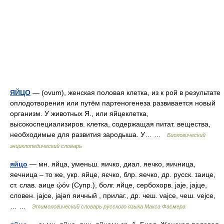
ЯЙЦО
— (ovum), женская половая клетка, из к рой в результате
оплодотворения или путём партеногенеза развивается новый
организм. У животных Я., или яйцеклетка,
высокоспециализиров. клетка, содержащая питат. вещества,
необходимые для развития зародыша. У… …
Биологический
энциклопедический словарь
яйцо
— мн. яйца, уменьш. яичко, диал. яечко, яичница,
яечница – то же, укр. яйце, яєчко, блр. яечко, др. русск. ɪаице,
ст. слав. аице ᾠόν (Супр.), болг. яйце, сербохорв. jaje, jajцe,
словен. jajce, jajǝn яичный , прилаг., др. чеш. vаjсе, чеш. vеjсе,
… …
Этимологический словарь русского языка Макса Фасмера