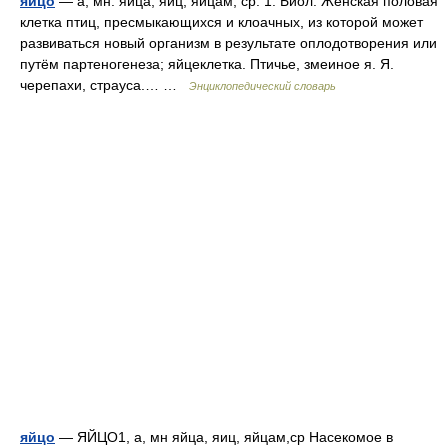
яйцо
— а; мн. яйца, яиц, яйцам; ср. 1. Биол. Женская половая
клетка птиц, пресмыкающихся и клоачных, из которой может
развиваться новый организм в результате оплодотворения или
путём партеногенеза; яйцеклетка. Птичье, змеиное я. Я.
черепахи, страуса.… …
Энциклопедический словарь
яйцо
— ЯЙЦО1, а, мн яйца, яиц, яйцам,ср Насекомое в