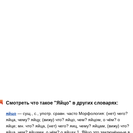
Смотреть что такое "Яйцо" в других словарях:
яйцо
— сущ., с., употр. сравн. часто Морфология: (нет) чего?
яйца, чему? яйцу, (вижу) что? яйцо, чем? яйцом, о чём? о
яйце; мн. что? яйца, (нет) чего? яиц, чему? яйцам, (вижу) что?
яйца, чем? яйцами, о чём? о яйцах 1. Яйцо это заключённые в