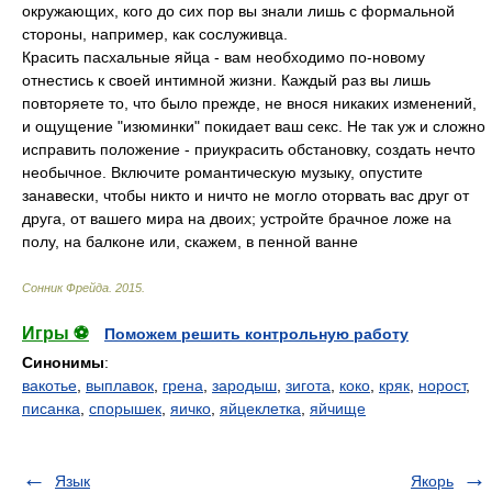
окружающих, кого до сих пор вы знали лишь с формальной
стороны, например, как сослуживца.
Красить пасхальные яйца - вам необходимо по-новому
отнестись к своей интимной жизни. Каждый раз вы лишь
повторяете то, что было прежде, не внося никаких изменений,
и ощущение "изюминки" покидает ваш секс. Не так уж и сложно
исправить положение - приукрасить обстановку, создать нечто
необычное. Включите романтическую музыку, опустите
занавески, чтобы никто и ничто не могло оторвать вас друг от
друга, от вашего мира на двоих; устройте брачное ложе на
полу, на балконе или, скажем, в пенной ванне
Cонник Фрейда
.
2015
.
Игры ⚽
Поможем решить контрольную работу
Синонимы
:
вакотье
,
выплавок
,
грена
,
зародыш
,
зигота
,
коко
,
кряк
,
норост
,
писанка
,
спорышек
,
яичко
,
яйцеклетка
,
яйчище
Язык
Якорь