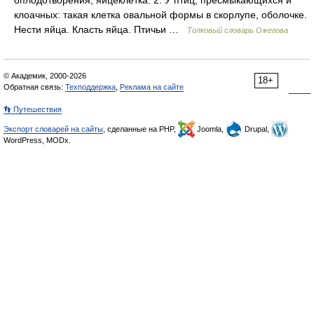
оплодотворения, яйцеклетка. 2. У птиц, пресмыкающихся и
клоачных: такая клетка овальной формы в скорлупе, оболочке.
Нести яйца. Класть яйца. Птичьи …
Толковый словарь Ожегова
© Академик, 2000-2026
18+
Обратная связь:
Техподдержка
,
Реклама на сайте
👣 Путешествия
Экспорт словарей на сайты
, сделанные на PHP,
Joomla,
Drupal,
WordPress, MODx.