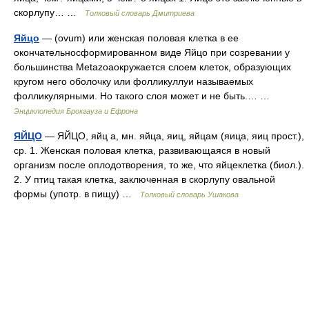
скорлупу… …
Толковый словарь Дмитриева
Яйцо
— (ovum) или женская половая клетка в ее
окончательносформированном виде Яйцо при созревании у
большинства Меtazoaокружается слоем клеток, образующих
кругом него оболочку или фолликуллуи называемых
фолликулярными. Но такого слоя может и не быть.… …
Энциклопедия Брокгауза и Ефрона
ЯЙЦО
— ЯЙЦО, яйц а, мн. яйца, яиц, яйцам (яица, яиц прост.),
ср. 1. Женская половая клетка, развивающаяся в новый
организм после оплодотворения, то же, что яйцеклетка (биол.).
2. У птиц такая клетка, заключенная в скорлупу овальной
формы (употр. в пищу) …
Толковый словарь Ушакова