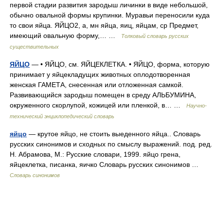
первой стадии развития зародыш личинки в виде небольшой,
обычно овальной формы крупинки. Муравьи переносили куда
то свои яйца. ЯЙЦО2, а, мн яйца, яиц, яйцам, ср Предмет,
имеющий овальную форму,… …
Толковый словарь русских
существительных
ЯЙЦО
— • ЯЙЦО, см. ЯЙЦЕКЛЕТКА. • ЯЙЦО, форма, которую
принимает у яйцекладущих животных оплодотворенная
женская ГАМЕТА, снесенная или отложенная самкой.
Развивающийся зародыш помещен в среду АЛЬБУМИНА,
окруженного скорлупой, кожицей или пленкой, в… …
Научно-
технический энциклопедический словарь
яйцо
— крутое яйцо, не стоить выеденного яйца.. Словарь
русских синонимов и сходных по смыслу выражений. под. ред.
Н. Абрамова, М.: Русские словари, 1999. яйцо грена,
яйцеклетка, писанка, яичко Словарь русских синонимов …
Словарь синонимов